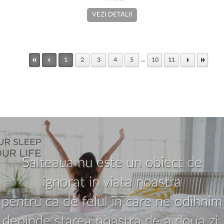
VEZI DETALII
...
1
2
3
4
5
10
11
Salteaua nu este un obiect de
ignorat in viata noastra
pentru ca de felul in care ne odihnim
depinde starea noastra de a doua zi.