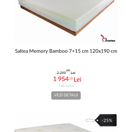
Saltea Memory Bamboo 7+15 cm 120x190 cm
,00
2 299
Lei
1 954
,15
VEZI DETALII
-25%