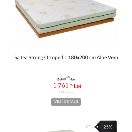
Saltea Strong Ortopedic 180x200 cm Aloe Vera
,00
2 349
Lei
1 761
,75
VEZI DETALII
-25%