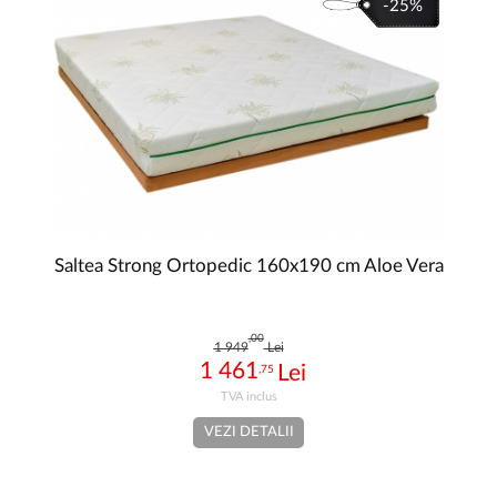
-25%
Saltea Strong Ortopedic 160x190 cm Aloe Vera
,00
1 949
Lei
1 461
,75
VEZI DETALII