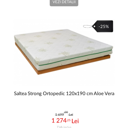
VEZI DETALII
-25%
Saltea Strong Ortopedic 120x190 cm Aloe Vera
,00
1 699
Lei
1 274
,25