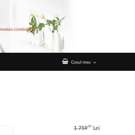
RMAREA COMENZILOR
Coșul meu
,00
1 759
Lei