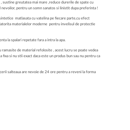
i , sustine greutatea mai mare ,reduce durerile de spate cu
 nevoilor, pentru un somn sanatos si linistit dupa preferinta !
 sintetice matlasata cu vatelina pe fiecare parte,cu efect
e datorita materialelor moderne pentru invelisul de protectie
ta la spalari repetate fara a intra la apa.
au ramasite de material refolosite , acest lucru se poate vedea
sa fixa si nu stii exact daca este un produs bun sau nu pentru ca
facerii salteaua are nevoie de 24 ore pentru a reveni la forma