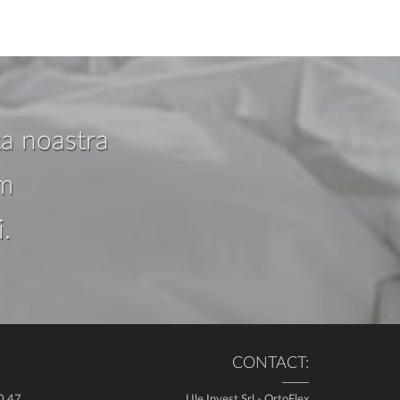
ta noastra
im
.
CONTACT:
20.47
Ule Invest Srl - OrtoFlex