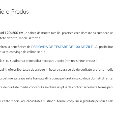
iere Produs
ual
120x200 cm
, o saltea destinata familiei practice care doreste sa cumpere un 
ete diferite, medie si ferma .
alteaua beneficiaza de
PERIOADA DE TESTARE DE 100 DE ZILE
! Ai posibilit
u a te convinge de calitatiile ei !
a si cu sustinerea ortopedica necesara , toate intr-un singur produs !
al iti ofera libertatea de a alege in fiecare seara ce tip de duritate preferi , medi
ospetime salteaua este formata din spuma poliuretanica cu doua duritati diferite 
e de duritate medie conceputa sa ofere un plus de confort si cealalta ferma pent
uritate medie ,are capacitatea sustinerii formei corpului si greutatii pentru a ca