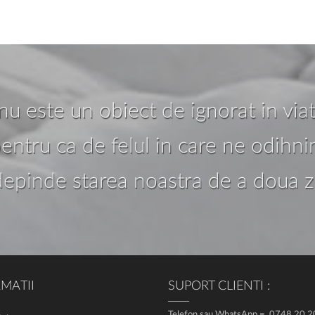
nu este un obiect de ignorat in via
entru ca de felul in care ne odihn
depinde starea noastra de a doua zi
MATII
SUPORT CLIENTI :
Telefon sau WhatsApp = 0748.20.