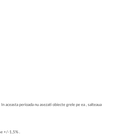
 In aceasta perioada nu asezati obiecte grele pe ea , salteaua
me +/-1,5% .