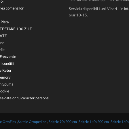
oi
rea comenzilor
Serviciu disponibil Luni-Vineri , in int
orar 10-15.
 Plata
 TESTARE 100 ZILE
RATE
ine
ile
 Frecvente
i conditii
de Retur
Memory
in Spuma
ookie
ea datelor cu caracter personal
le OrtoFlex
,
Saltele Ortopedice
,
Saltele 90x200 cm
,
Saltele 140x200 cm
,
Saltele 160