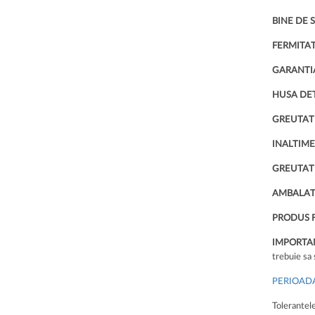
BINE DE S
FERMITAT
GARANTIA
HUSA DET
GREUTAT
INALTIME
GREUTATE
AMBALATA
PRODUS F
IMPORTAN
trebuie sa 
PERIOADA
Tolerantel