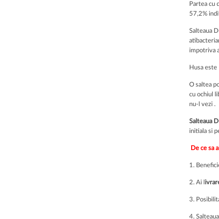
Partea cu d
57,2% indif
Salteaua Du
atibacteria
impotriva ac
Husa este d
O saltea po
cu ochiul l
nu-l vezi .
Salteaua D
initiala si
De ce sa a
1. Benefici
2. Ai l
ivrar
3. Posibili
4. Salteaua