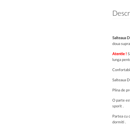
Descr
Salteaua D
doua supraf
Atentie !
S
lunga pentr
Confortabil
Salteaua Du
Plina de pr
O parte est
sporit .
Partea cu d
dormiti .