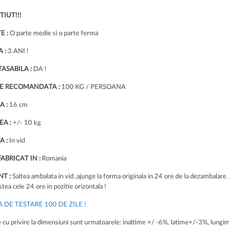
TIUT!!!
E :
O parte medie si o parte ferma
 :
3 ANI !
ASABILA :
DA !
E RECOMANDATA :
100 KG / PERSOANA
A :
16 cm
A :
+/- 10 kg
 :
In vid
ABRICAT IN :
Romania
T :
Saltea ambalata in vid ,ajunge la forma originala in 24 ore de la dezambalare .
stea cele 24 ore in pozitie orizontala !
 DE TESTARE 100 DE ZILE !
e cu privire la dimensiuni sunt urmatoarele: inaltime +/ -6%, latime+/-3%, lungi