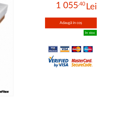
1 055
,40
Adaugă in coș
In stoc