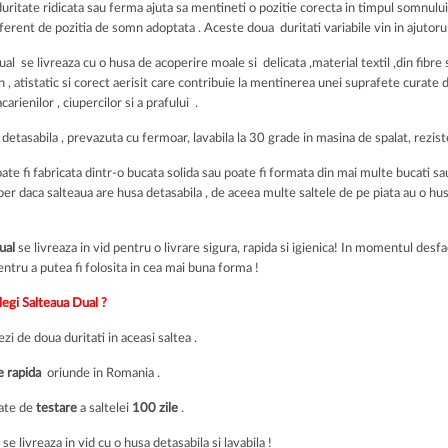
uritate ridicata sau ferma ajuta sa mentineti o pozitie corecta in timpul somnulu
erent de pozitia de somn adoptata . Aceste doua duritati variabile vin in ajutorul
al se livreaza cu o husa de acoperire moale si delicata ,material textil ,din fibre
n , atistatic si corect aerisit care contribuie la mentinerea unei suprafete curat
arienilor , ciupercilor si a prafului .
etasabila , prevazuta cu fermoar, lavabila la 30 grade in masina de spalat, rezisten
ate fi fabricata dintr-o bucata solida sau poate fi formata din mai multe bucati s
iber daca salteaua are husa detasabila , de aceea multe saltele de pe piata au o hu
ual
se livreaza in vid pentru o livrare sigura, rapida si igienica! In momentul des
 pentru a putea fi folosita in cea mai buna forma !
legi Salteaua Dual ?
ezi de doua duritati in aceasi saltea .
e rapida
oriunde in Romania .
tate de
testare
a saltelei
100 zile
.
 se livreaza in vid cu o husa detasabila si lavabila !