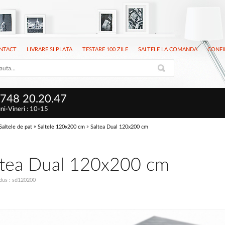
NTACT
LIVRARE SI PLATA
TESTARE 100 ZILE
SALTELE LA COMANDA
CONFI
748 20.20.47
ni-Vineri : 10-15
»
»
Saltele de pat
Saltele 120x200 cm
Saltea Dual 120x200 cm
ltea Dual 120x200 cm
us : sd120200