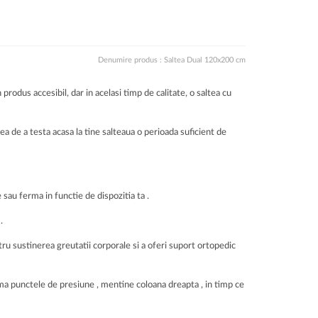
Denumire produs : Saltea Dual 120x200 cm
produs accesibil, dar in acelasi timp de calitate, o saltea cu
atea de a testa acasa la tine salteaua o perioada suficient de
e sau ferma in functie de dispozitia ta .
.
ru sustinerea greutatii corporale si a oferi suport ortopedic
lma punctele de presiune , mentine coloana dreapta , in timp ce