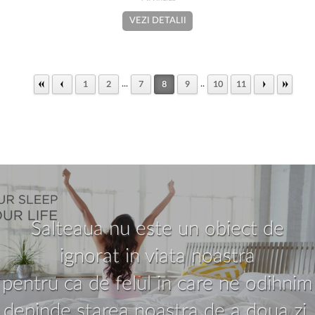
VEZI DETALII
...
..
1
2
7
8
9
10
11
Salteaua nu este un obiect de
ignorat in viata noastra
pentru ca de felul in care ne odihnim
depinde starea noastra de a doua zi.