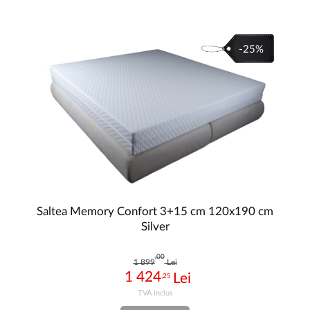
-25%
Saltea Memory Confort 3+15 cm 120x190 cm
Silver
,00
1 899
Lei
1 424
,25