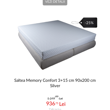
VEZI DETALII
-25%
Saltea Memory Confort 3+15 cm 90x200 cm
Silver
,00
1 249
Lei
936
,75