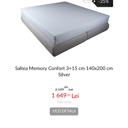
-25%
Saltea Memory Confort 3+15 cm 140x200 cm
Silver
,00
2 199
Lei
1 649
,25
VEZI DETALII